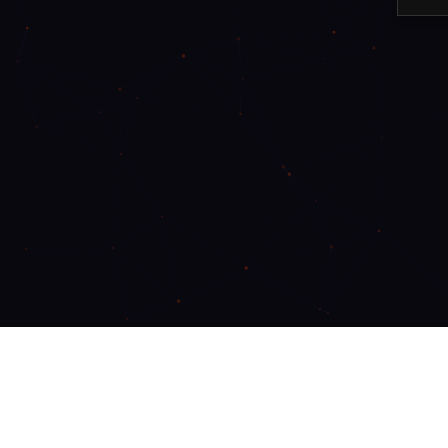
8F BCC, 140, Suyeonggangbyeon-daero,
Haeundae-gu, Busan