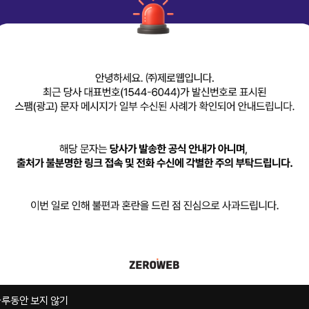
e
world
where
cting
life's
re
it
matters
루동안 보지 않기