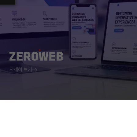
자세히 보기
e
Privacy
Service location
Disclosure