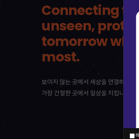
Connecting
th
unseen,
prote
tomorrow
whe
most.
보이지
않는
곳에서
세상을
연결하고,
가장
간절한
곳에서
일상을
지킵니다.
하